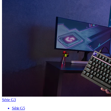
Série G3
Série G5