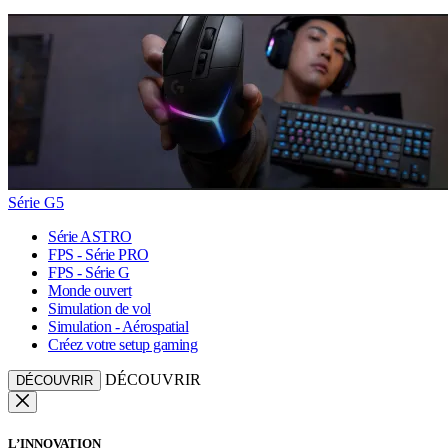
Série G5
Série ASTRO
FPS - Série PRO
FPS - Série G
Monde ouvert
Simulation de vol
Simulation - Aérospatial
Créez votre setup gaming
DÉCOUVRIR
DÉCOUVRIR
L’INNOVATION