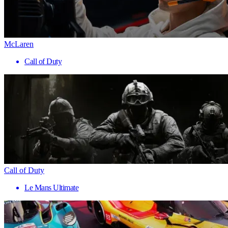
McLaren
Call of Duty
Call of Duty
Le Mans Ultimate