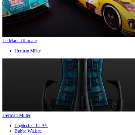
Le Mans Ultimate
Herman Miller
Herman Miller
Logitech G PLAY
Bubba Wallace