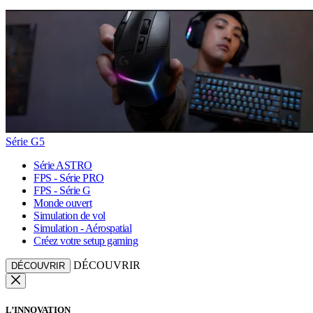
Série G5
Série ASTRO
FPS - Série PRO
FPS - Série G
Monde ouvert
Simulation de vol
Simulation - Aérospatial
Créez votre setup gaming
DÉCOUVRIR
DÉCOUVRIR
L’INNOVATION