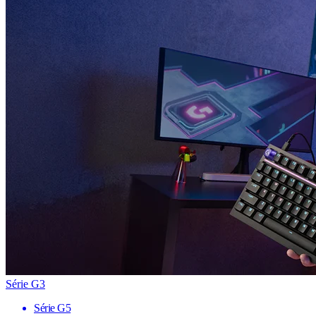
Série G3
Série G5