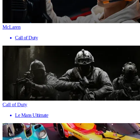
McLaren
Call of Duty
Call of Duty
Le Mans Ultimate