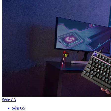
Série G3
Série G5