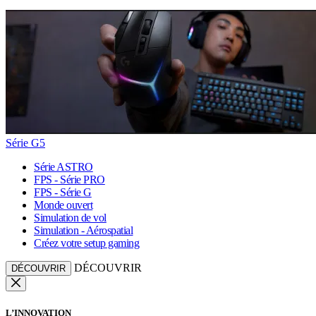
Série G5
Série ASTRO
FPS - Série PRO
FPS - Série G
Monde ouvert
Simulation de vol
Simulation - Aérospatial
Créez votre setup gaming
DÉCOUVRIR
DÉCOUVRIR
L’INNOVATION