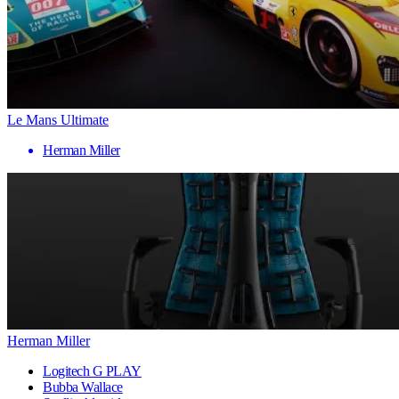
Le Mans Ultimate
Herman Miller
Herman Miller
Logitech G PLAY
Bubba Wallace