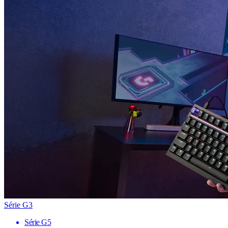
Série G3
Série G5