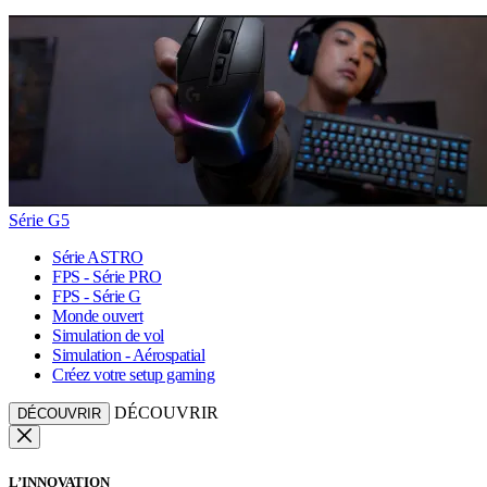
Série G5
Série ASTRO
FPS - Série PRO
FPS - Série G
Monde ouvert
Simulation de vol
Simulation - Aérospatial
Créez votre setup gaming
DÉCOUVRIR
DÉCOUVRIR
L’INNOVATION