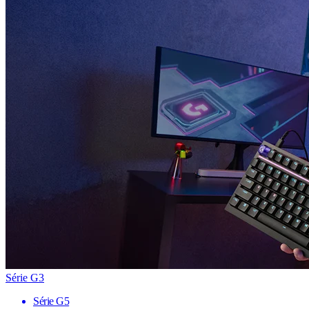
Série G3
Série G5