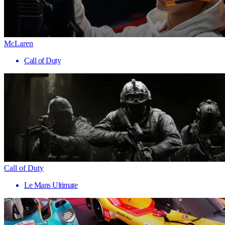
McLaren
Call of Duty
Call of Duty
Le Mans Ultimate