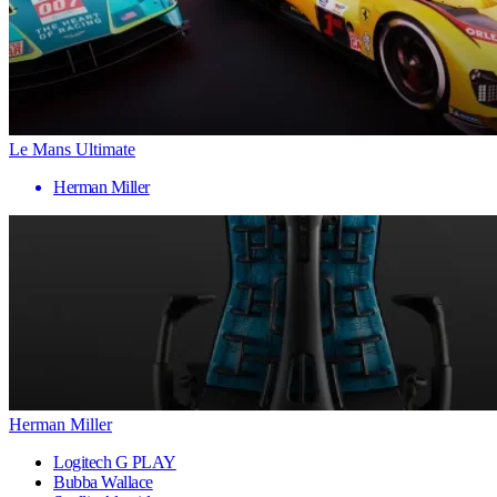
Le Mans Ultimate
Herman Miller
Herman Miller
Logitech G PLAY
Bubba Wallace