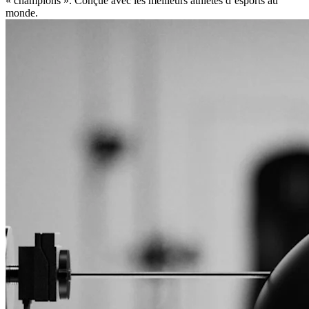
« champions ». Conçue avec les meilleurs athlètes d’esports au
monde.