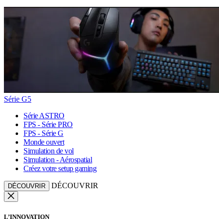
Série G5
Série ASTRO
FPS - Série PRO
FPS - Série G
Monde ouvert
Simulation de vol
Simulation - Aérospatial
Créez votre setup gaming
DÉCOUVRIR
DÉCOUVRIR
L’INNOVATION