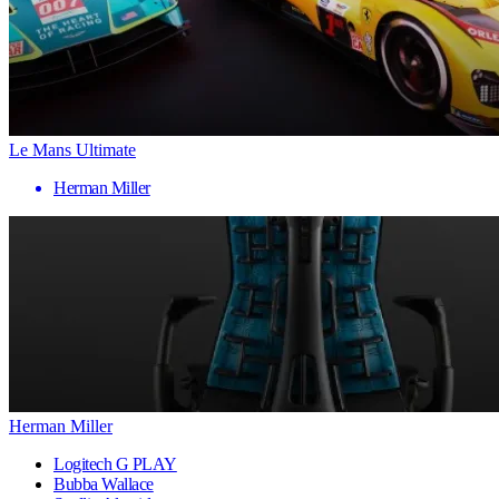
Le Mans Ultimate
Herman Miller
Herman Miller
Logitech G PLAY
Bubba Wallace