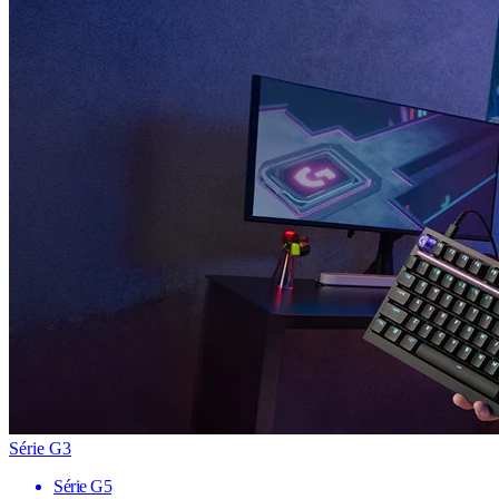
Série G3
Série G5