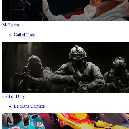
McLaren
Call of Duty
Call of Duty
Le Mans Ultimate