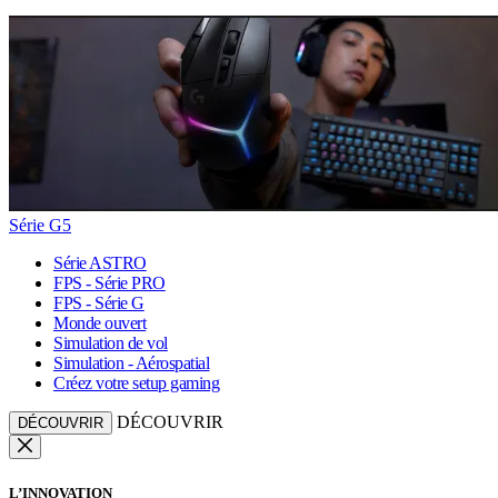
Série G5
Série ASTRO
FPS - Série PRO
FPS - Série G
Monde ouvert
Simulation de vol
Simulation - Aérospatial
Créez votre setup gaming
DÉCOUVRIR
DÉCOUVRIR
L’INNOVATION