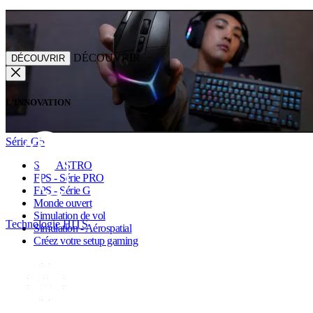
DÉCOUVRIR
DÉCOUVRIR
L’INNOVATION
Série G5
Série ASTRO
FPS - Série PRO
FPS - Série G
Monde ouvert
Simulation de vol
Technologie HITS
Simulation - Aérospatial
Créez votre setup gaming