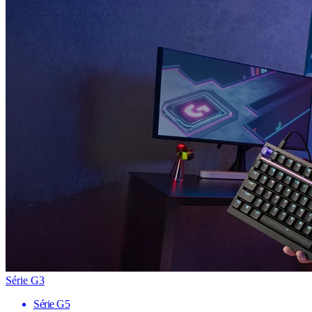
Série G3
Série G5