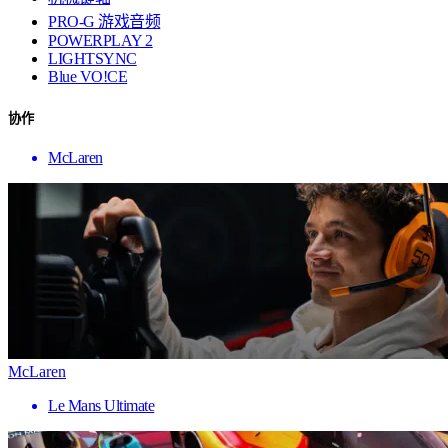
PRO-G 游戏音频
POWERPLAY 2
LIGHTSYNC
Blue VO!CE
协作
McLaren
McLaren
Le Mans Ultimate