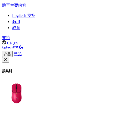
跳至主要内容
Logitech 罗技
商用
教育
支持
CN,zh
产品
产品
按类别