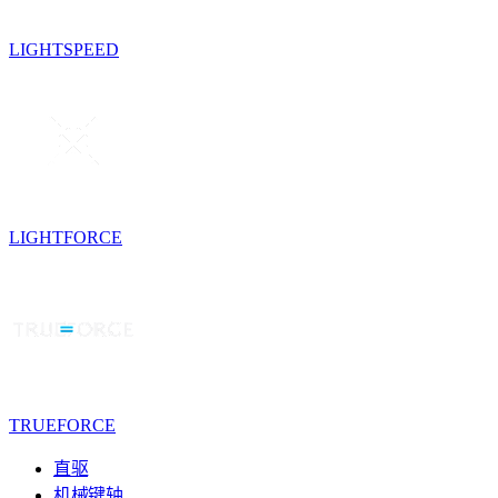
LIGHTSPEED
LIGHTFORCE
TRUEFORCE
直驱
机械键轴