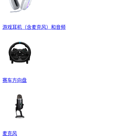
游戏耳机（含麦克风）和音频
赛车方向盘
麦克风