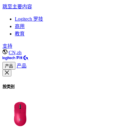
跳至主要内容
Logitech 罗技
商用
教育
支持
CN,zh
产品
产品
按类别