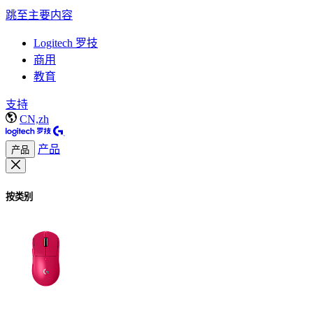
跳至主要内容
Logitech 罗技
商用
教育
支持
CN,zh
产品
产品
按类别