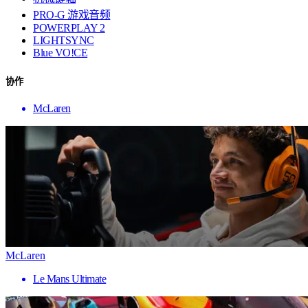
PRO-G 游戏音频
POWERPLAY 2
LIGHTSYNC
Blue VO!CE
协作
McLaren
McLaren
Le Mans Ultimate