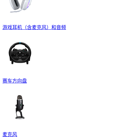
游戏耳机（含麦克风）和音频
赛车方向盘
麦克风