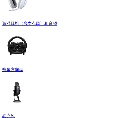
游戏耳机（含麦克风）和音频
赛车方向盘
麦克风