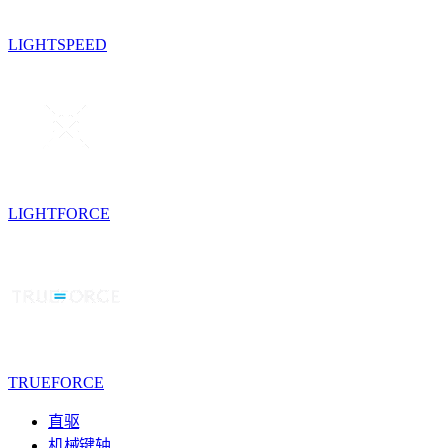
LIGHTSPEED
LIGHTFORCE
TRUEFORCE
直驱
机械键轴