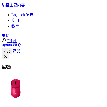
跳至主要内容
Logitech 罗技
商用
教育
支持
CN,zh
产品
产品
按类别