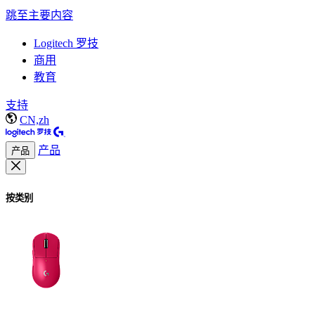
跳至主要内容
Logitech 罗技
商用
教育
支持
CN,zh
产品
产品
按类别