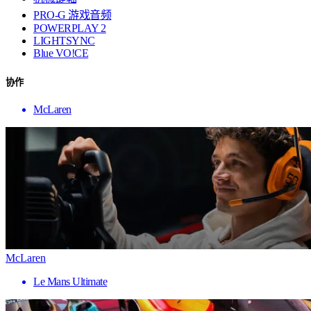
PRO-G 游戏音频
POWERPLAY 2
LIGHTSYNC
Blue VO!CE
协作
McLaren
McLaren
Le Mans Ultimate