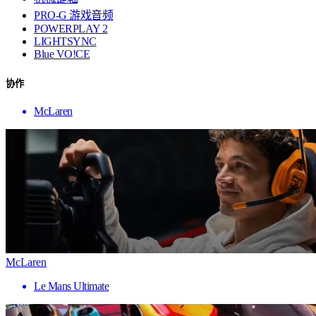
PRO-G 游戏音频
POWERPLAY 2
LIGHTSYNC
Blue VO!CE
协作
McLaren
McLaren
Le Mans Ultimate