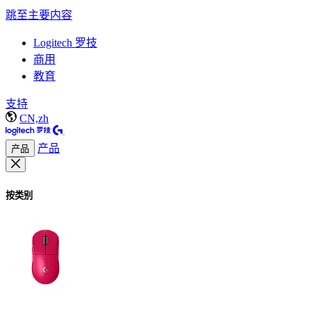
跳至主要内容
Logitech 罗技
商用
教育
支持
CN,zh
产品
产品
按类别