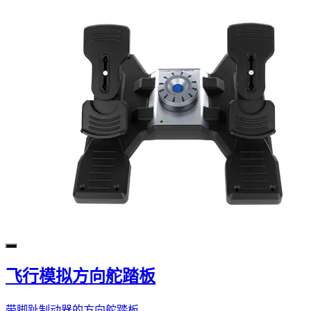
飞行模拟方向舵踏板
带脚趾制动器的方向舵踏板