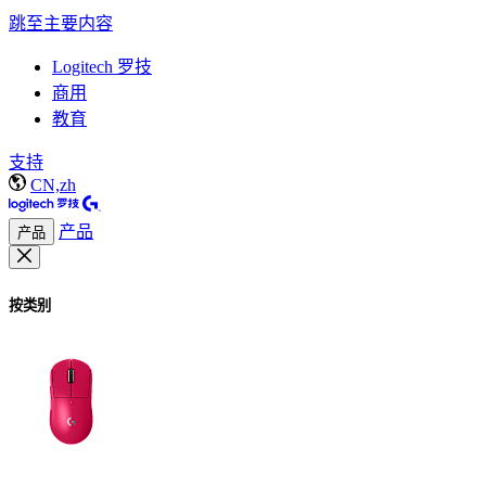
跳至主要内容
Logitech 罗技
商用
教育
支持
CN,zh
产品
产品
按类别