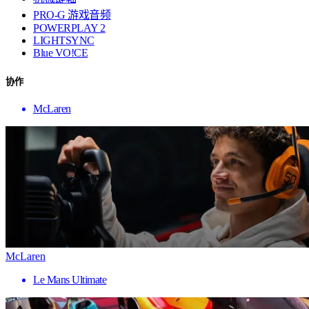
PRO-G 游戏音频
POWERPLAY 2
LIGHTSYNC
Blue VO!CE
协作
McLaren
McLaren
Le Mans Ultimate