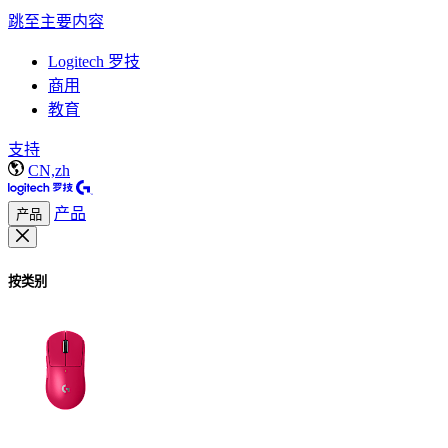
跳至主要内容
Logitech 罗技
商用
教育
支持
CN,zh
产品
产品
按类别