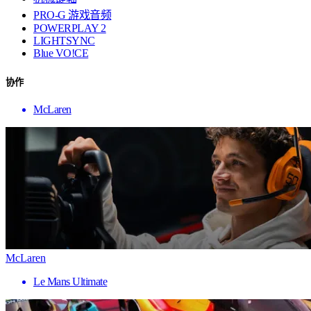
PRO-G 游戏音频
POWERPLAY 2
LIGHTSYNC
Blue VO!CE
协作
McLaren
McLaren
Le Mans Ultimate