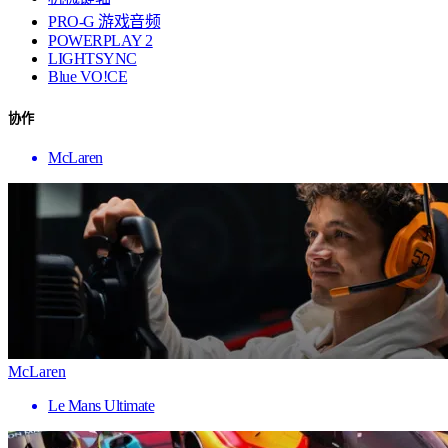
PRO-G 游戏音频
POWERPLAY 2
LIGHTSYNC
Blue VO!CE
协作
McLaren
McLaren
Le Mans Ultimate