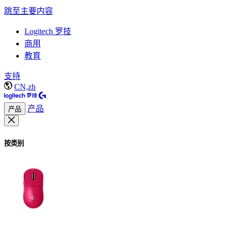
跳至主要内容
Logitech 罗技
商用
教育
支持
CN,zh
产品
产品
按类别