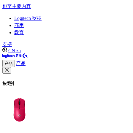
跳至主要内容
Logitech 罗技
商用
教育
支持
CN,zh
产品
产品
按类别