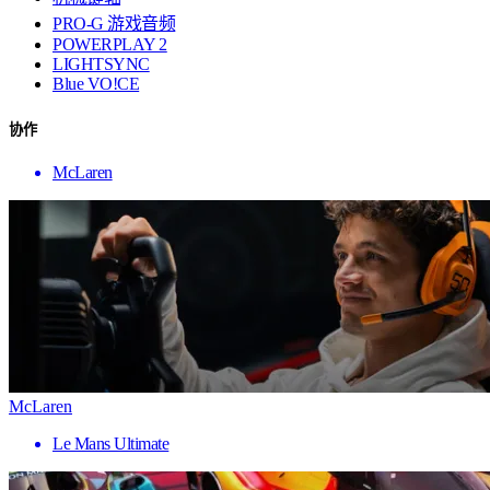
PRO-G 游戏音频
POWERPLAY 2
LIGHTSYNC
Blue VO!CE
协作
McLaren
McLaren
Le Mans Ultimate