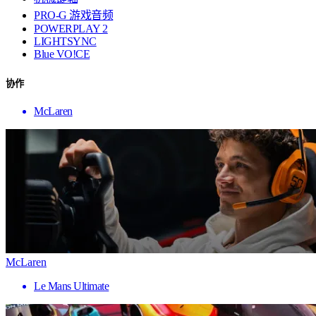
PRO-G 游戏音频
POWERPLAY 2
LIGHTSYNC
Blue VO!CE
协作
McLaren
McLaren
Le Mans Ultimate