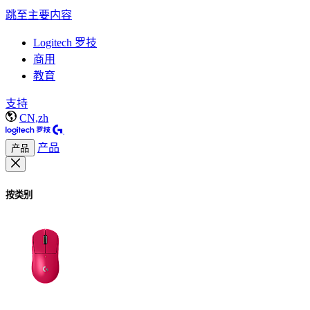
跳至主要内容
Logitech 罗技
商用
教育
支持
CN,zh
产品
产品
按类别