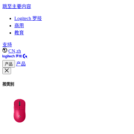
跳至主要内容
Logitech 罗技
商用
教育
支持
CN,zh
产品
产品
按类别