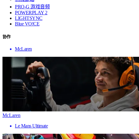
PRO-G 游戏音频
POWERPLAY 2
LIGHTSYNC
Blue VO!CE
协作
McLaren
McLaren
Le Mans Ultimate