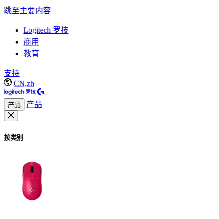
跳至主要内容
Logitech 罗技
商用
教育
支持
CN,zh
产品
产品
按类别