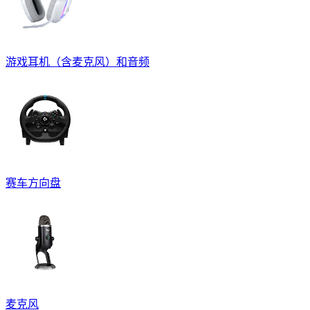
游戏耳机（含麦克风）和音频
赛车方向盘
麦克风