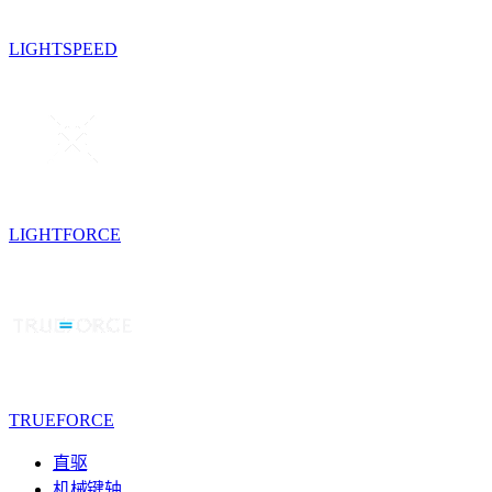
LIGHTSPEED
LIGHTFORCE
TRUEFORCE
直驱
机械键轴