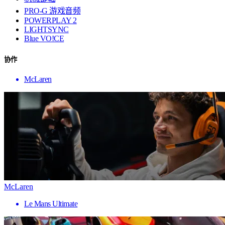
PRO-G 游戏音频
POWERPLAY 2
LIGHTSYNC
Blue VO!CE
协作
McLaren
McLaren
Le Mans Ultimate