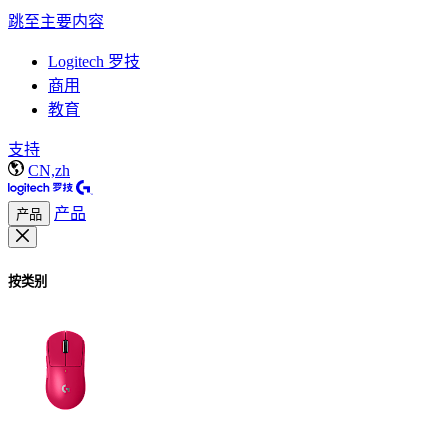
跳至主要内容
Logitech 罗技
商用
教育
支持
CN,zh
产品
产品
按类别