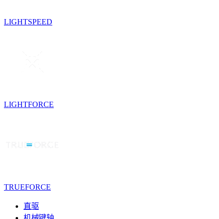
LIGHTSPEED
LIGHTFORCE
TRUEFORCE
直驱
机械键轴