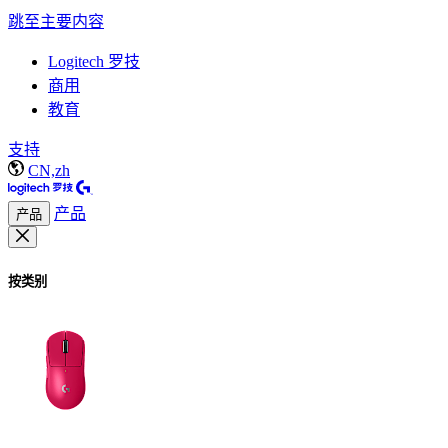
跳至主要内容
Logitech 罗技
商用
教育
支持
CN,zh
产品
产品
按类别