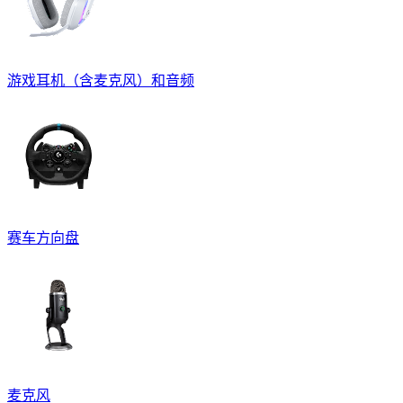
游戏耳机（含麦克风）和音频
赛车方向盘
麦克风