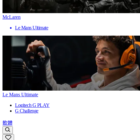
McLaren
Le Mans Ultimate
Le Mans Ultimate
Logitech G PLAY
G Challenge
軟體