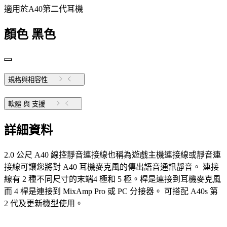
適用於A40第二代耳機
顏色
黑色
規格與相容性
軟體 與 支援
詳細資料
2.0 公尺 A40 線控靜音連接線也稱為遊戲主機連接線或靜音連
接線可讓您將對 A40 耳機麥克風的傳出語音通訊靜音。 連接
線有 2 種不同尺寸的末端4 極和 5 極。桿是連接到耳機麥克風
而 4 桿是連接到 MixAmp Pro 或 PC 分接器。 可搭配 A40s 第
2 代及更新機型使用。