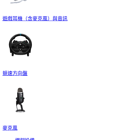
遊戲耳機（含麥克風）與音訊
競速方向盤
麥克風