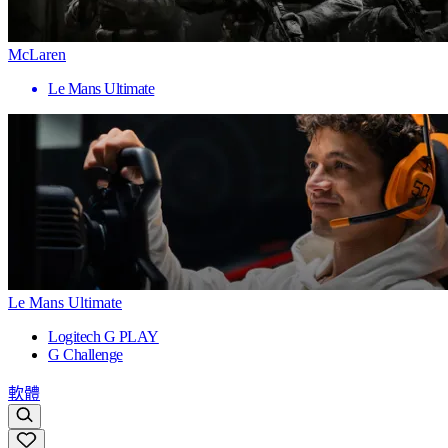
McLaren
Le Mans Ultimate
Le Mans Ultimate
Logitech G PLAY
G Challenge
軟體