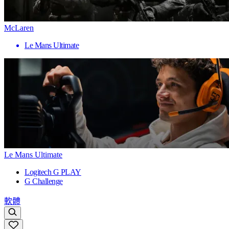
McLaren
Le Mans Ultimate
Le Mans Ultimate
Logitech G PLAY
G Challenge
軟體