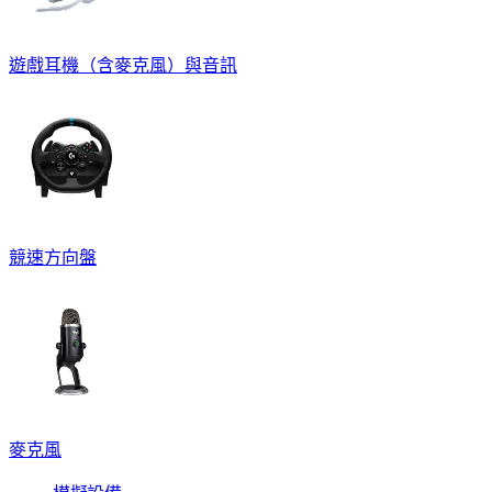
遊戲耳機（含麥克風）與音訊
競速方向盤
麥克風