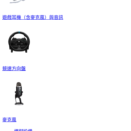
遊戲耳機（含麥克風）與音訊
競速方向盤
麥克風