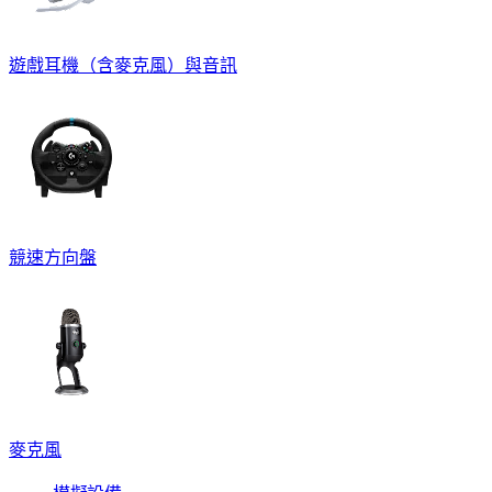
遊戲耳機（含麥克風）與音訊
競速方向盤
麥克風