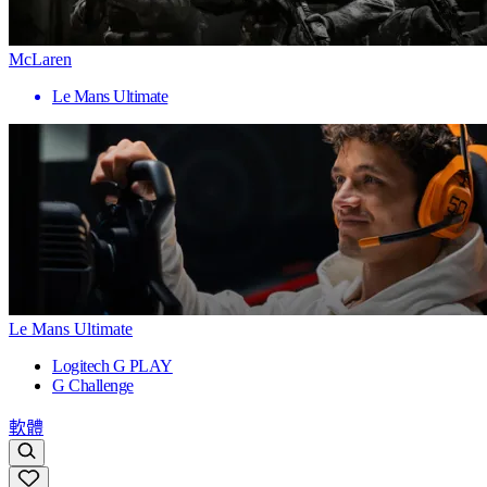
McLaren
Le Mans Ultimate
Le Mans Ultimate
Logitech G PLAY
G Challenge
軟體