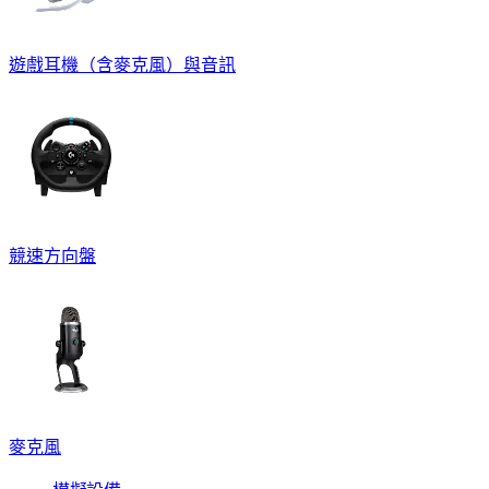
遊戲耳機（含麥克風）與音訊
競速方向盤
麥克風