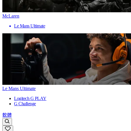
McLaren
Le Mans Ultimate
Le Mans Ultimate
Logitech G PLAY
G Challenge
軟體