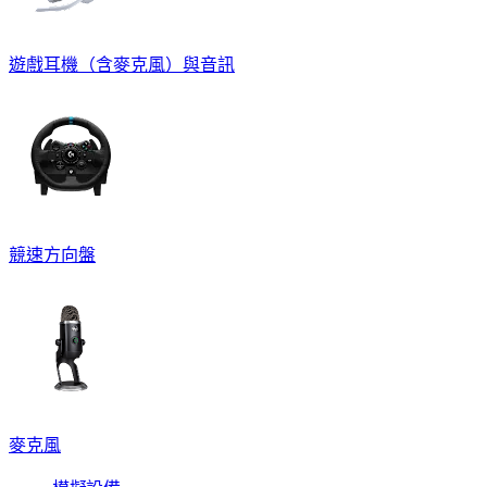
遊戲耳機（含麥克風）與音訊
競速方向盤
麥克風