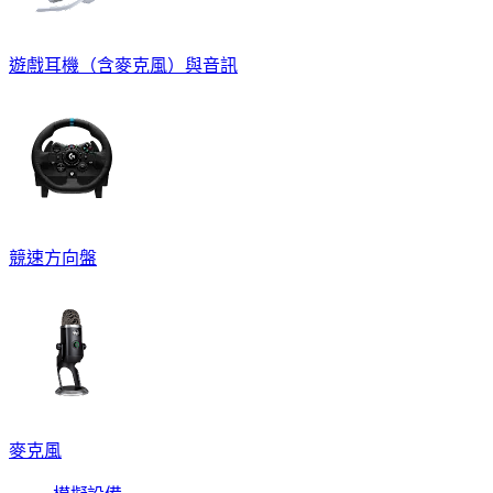
遊戲耳機（含麥克風）與音訊
競速方向盤
麥克風