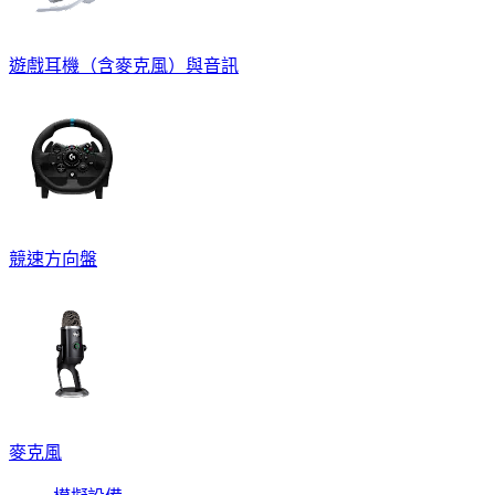
遊戲耳機（含麥克風）與音訊
競速方向盤
麥克風