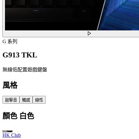
G 系列
G913 TKL
無線低配置遊戲鍵盤
風格
敲擊音
觸感
線性
顏色
白色
HK Club