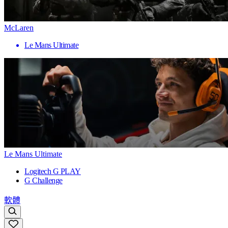
McLaren
Le Mans Ultimate
Le Mans Ultimate
Logitech G PLAY
G Challenge
軟體