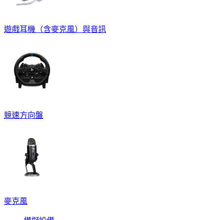
遊戲耳機（含麥克風）與音訊
競速方向盤
麥克風