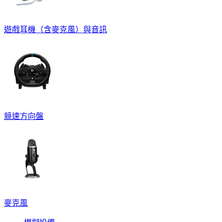
遊戲耳機（含麥克風）與音訊
競速方向盤
麥克風