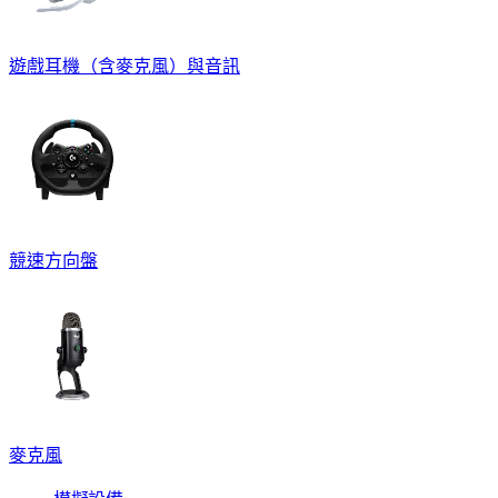
遊戲耳機（含麥克風）與音訊
競速方向盤
麥克風