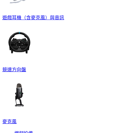
遊戲耳機（含麥克風）與音訊
競速方向盤
麥克風