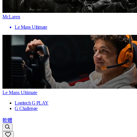
McLaren
Le Mans Ultimate
Le Mans Ultimate
Logitech G PLAY
G Challenge
軟體