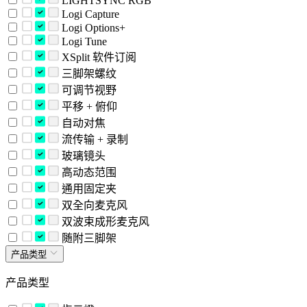
LIGHTSYNC RGB
Logi Capture
Logi Options+
Logi Tune
XSplit 软件订阅
三脚架螺纹
可调节视野
平移 + 俯仰
自动对焦
流传输 + 录制
玻璃镜头
高动态范围
通用固定夹
双全向麦克风
双波束成形麦克风
随附三脚架
产品类型
产品类型