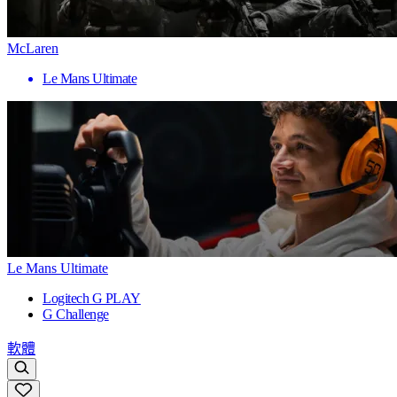
McLaren
Le Mans Ultimate
Le Mans Ultimate
Logitech G PLAY
G Challenge
軟體