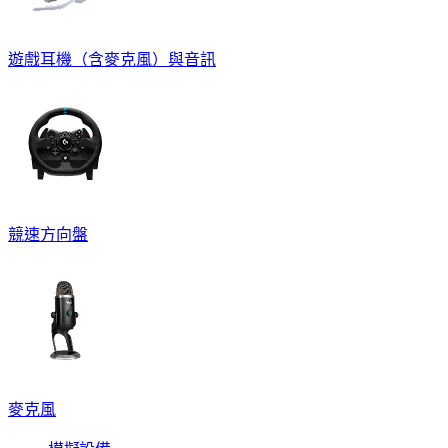
遊戲耳機（含麥克風）與音訊
競速方向盤
麥克風