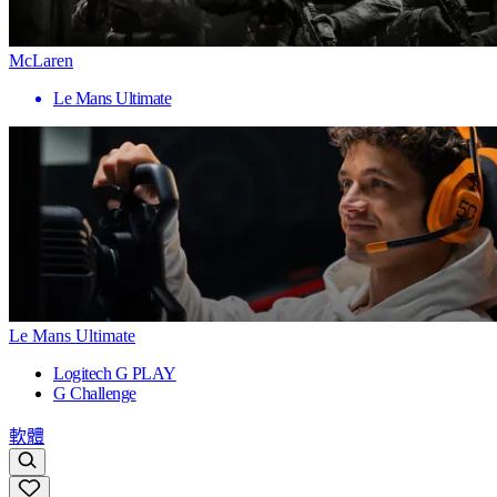
McLaren
Le Mans Ultimate
Le Mans Ultimate
Logitech G PLAY
G Challenge
軟體