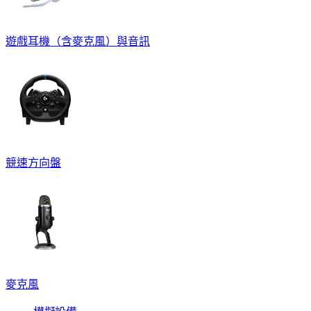
遊戲耳機（含麥克風）與音訊
競速方向盤
麥克風