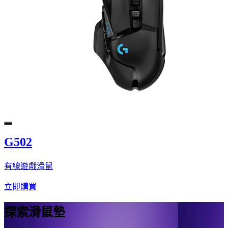
G502
有線遊戲滑鼠
立即購買
探索滑鼠墊