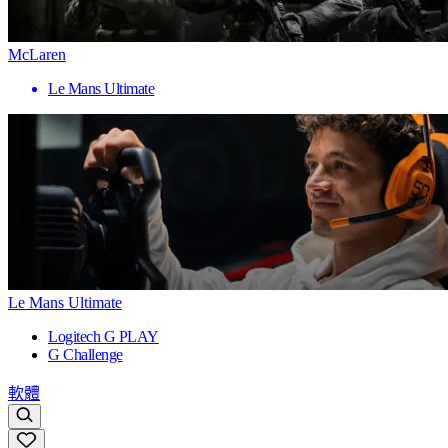
McLaren
Le Mans Ultimate
Le Mans Ultimate
Logitech G PLAY
G Challenge
軟體