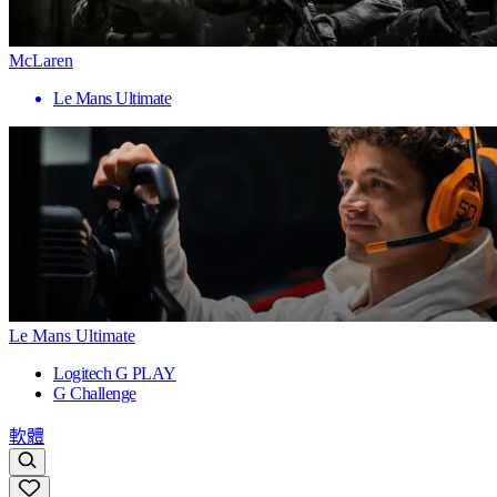
McLaren
Le Mans Ultimate
Le Mans Ultimate
Logitech G PLAY
G Challenge
軟體