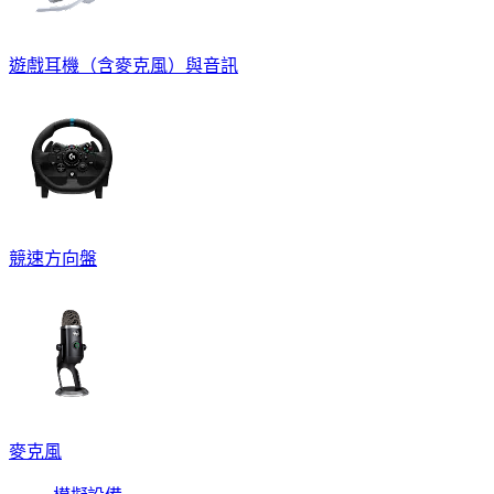
遊戲耳機（含麥克風）與音訊
競速方向盤
麥克風