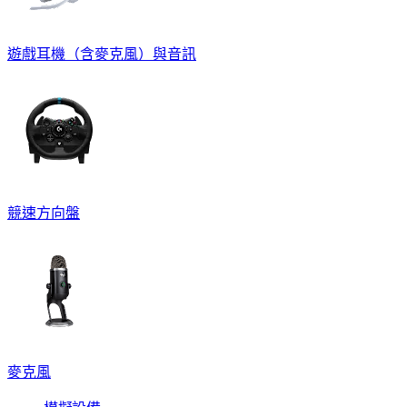
遊戲耳機（含麥克風）與音訊
競速方向盤
麥克風