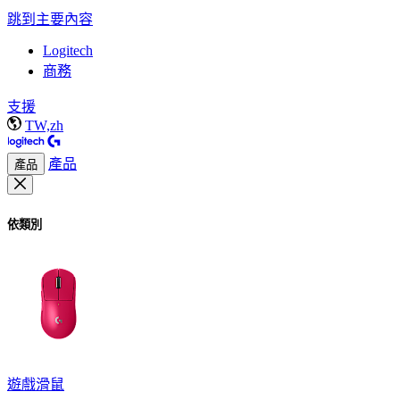
跳到主要內容
Logitech
商務
支援
TW,zh
產品
產品
依類別
遊戲滑鼠