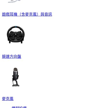
遊戲耳機（含麥克風）與音訊
競速方向盤
麥克風