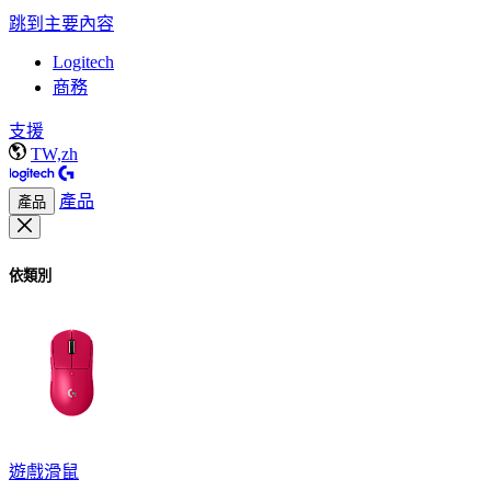
跳到主要內容
Logitech
商務
支援
TW,zh
產品
產品
依類別
遊戲滑鼠