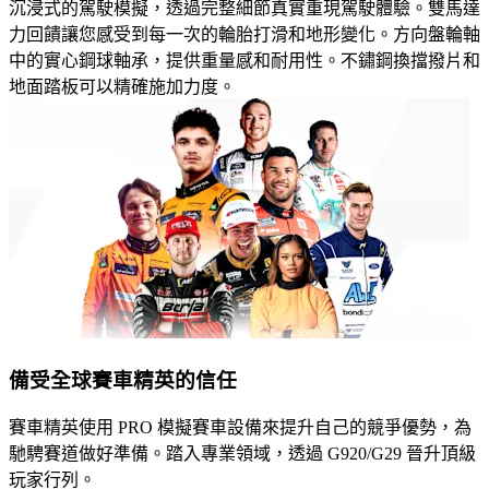
沉浸式的駕駛模擬，透過完整細節真實重現駕駛體驗。雙馬達
力回饋讓您感受到每一次的輪胎打滑和地形變化。方向盤輪軸
中的實心鋼球軸承，提供重量感和耐用性。不鏽鋼換擋撥片和
地面踏板可以精確施加力度。
備受全球賽車精英的信任
賽車精英使用 PRO 模擬賽車設備來提升自己的競爭優勢，為
馳騁賽道做好準備。踏入專業領域，透過 G920/G29 晉升頂級
玩家行列。