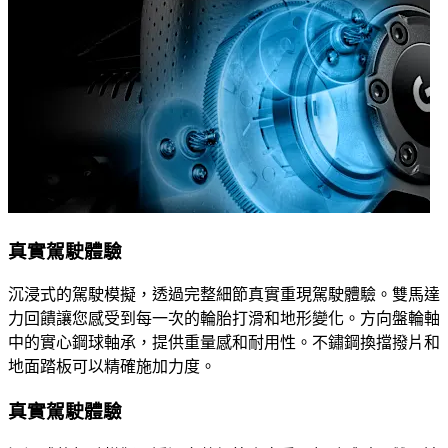
真實駕駛體驗
沉浸式的駕駛模擬，透過完整細節真實重現駕駛體驗。雙馬達
力回饋讓您感受到每一次的輪胎打滑和地形變化。方向盤輪軸
中的實心鋼球軸承，提供重量感和耐用性。不鏽鋼換擋撥片和
地面踏板可以精確施加力度。
真實駕駛體驗