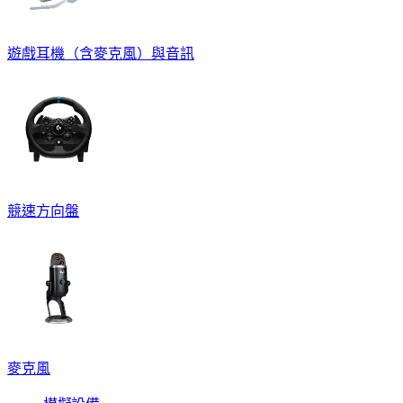
遊戲耳機（含麥克風）與音訊
競速方向盤
麥克風