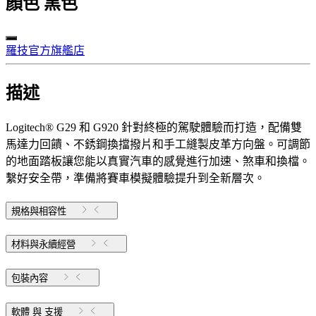
顏色
黑色
羅技官方旗艦店
描述
Logitech® G29 和 G920 針對終極的駕駛體驗而打造，配備雙
馬達力回饋、不銹鋼換擋撥片和手工縫製皮革方向盤。可調節
的地面踏板讓您能以真實汽車的感覺進行加速、煞車和換檔。
繫好安全帶，準備將賽車模擬體驗提升到全新層次。
規格與相容性
材料與永續經營
包裝內容
軟體 與 支援