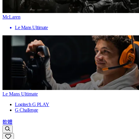
McLaren
Le Mans Ultimate
Le Mans Ultimate
Logitech G PLAY
G Challenge
軟體