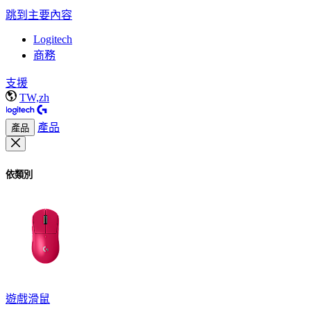
跳到主要內容
Logitech
商務
支援
TW,zh
產品
產品
依類別
遊戲滑鼠