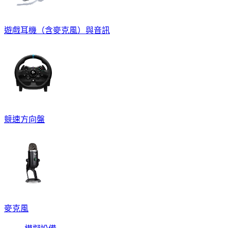
遊戲耳機（含麥克風）與音訊
競速方向盤
麥克風