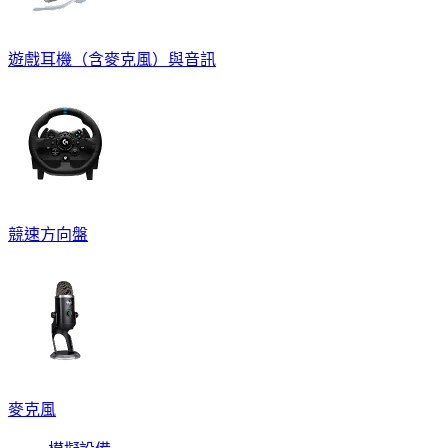
遊戲耳機（含麥克風）與音訊
競速方向盤
麥克風