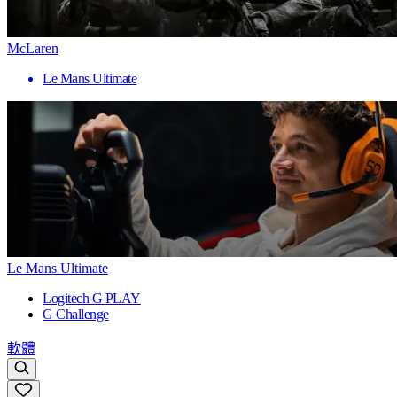
McLaren
Le Mans Ultimate
Le Mans Ultimate
Logitech G PLAY
G Challenge
軟體