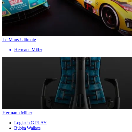
Le Mans Ultimate
Hermann Miller
Hermann Miller
Logitech G PLAY
Bubba Wallace