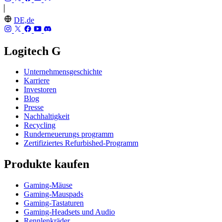
DE,de
Logitech G
Unternehmensgeschichte
Karriere
Investoren
Blog
Presse
Nachhaltigkeit
Recycling
Runderneuerungs programm
Zertifiziertes Refurbished-Programm
Produkte kaufen
Gaming-Mäuse
Gaming-Mauspads
Gaming-Tastaturen
Gaming-Headsets und Audio
Rennlenkräder