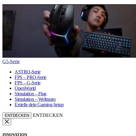
G5-Serie
ASTRO-Serie
FPS – PRO-Serie
FPS – G-Serie
OpenWorld
Simulation – Flug
Simulation – Weltraum
Erstelle dein Gaming-Setup
ENTDECKEN
ENTDECKEN
INNOVATION