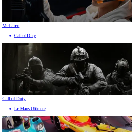
McLaren
Call of Duty
Call of Duty
Le Mans Ultimate