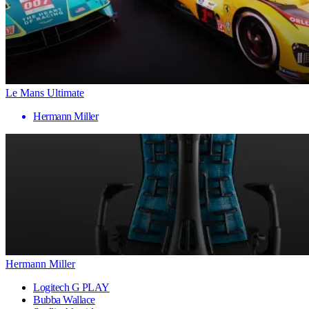
Le Mans Ultimate
Hermann Miller
Hermann Miller
Logitech G PLAY
Bubba Wallace