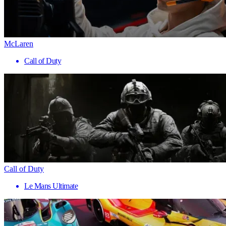
McLaren
Call of Duty
Call of Duty
Le Mans Ultimate