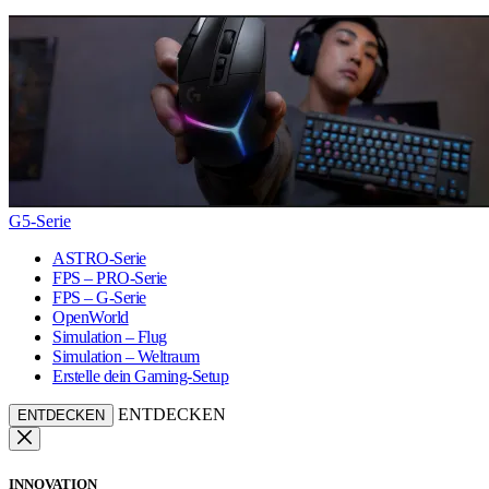
G5-Serie
ASTRO-Serie
FPS – PRO-Serie
FPS – G-Serie
OpenWorld
Simulation – Flug
Simulation – Weltraum
Erstelle dein Gaming-Setup
ENTDECKEN
ENTDECKEN
INNOVATION