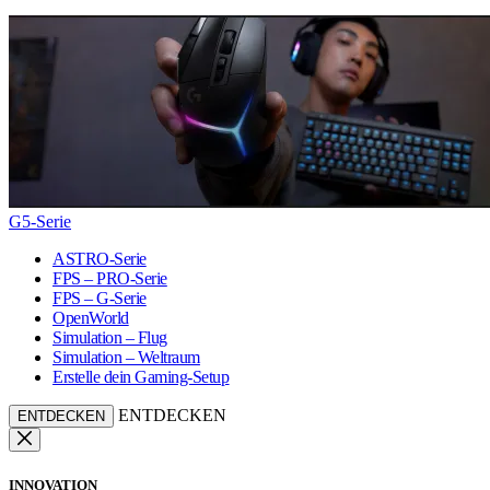
G5-Serie
ASTRO-Serie
FPS – PRO-Serie
FPS – G-Serie
OpenWorld
Simulation – Flug
Simulation – Weltraum
Erstelle dein Gaming-Setup
ENTDECKEN
ENTDECKEN
INNOVATION