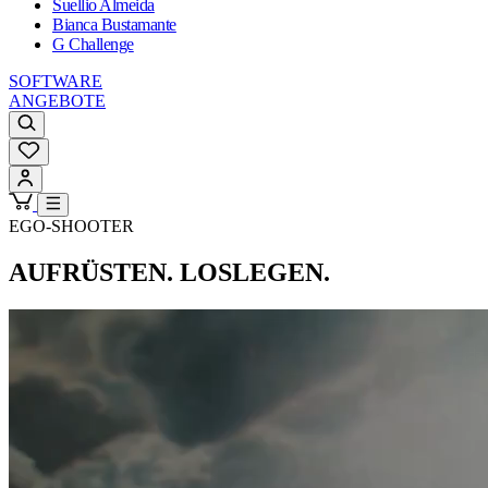
Suellio Almeida
Bianca Bustamante
G Challenge
SOFTWARE
ANGEBOTE
EGO-SHOOTER
AUFRÜSTEN. LOSLEGEN.