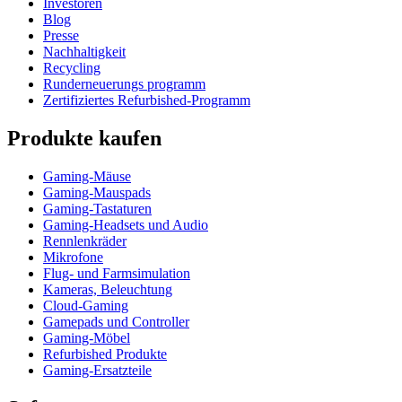
Investoren
Blog
Presse
Nachhaltigkeit
Recycling
Runderneuerungs programm
Zertifiziertes Refurbished-Programm
Produkte kaufen
Gaming-Mäuse
Gaming-Mauspads
Gaming-Tastaturen
Gaming-Headsets und Audio
Rennlenkräder
Mikrofone
Flug- und Farmsimulation
Kameras, Beleuchtung
Cloud-Gaming
Gamepads und Controller
Gaming-Möbel
Refurbished Produkte
Gaming-Ersatzteile