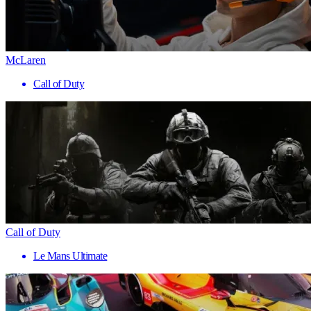
McLaren
Call of Duty
Call of Duty
Le Mans Ultimate