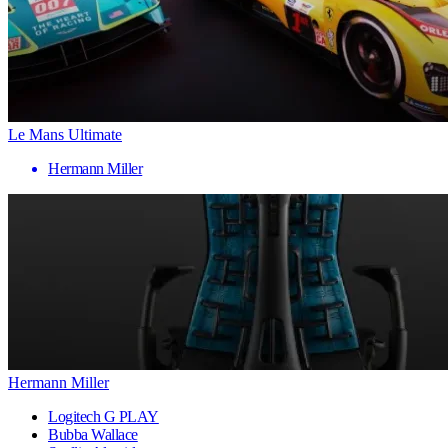
Le Mans Ultimate
Hermann Miller
Hermann Miller
Logitech G PLAY
Bubba Wallace