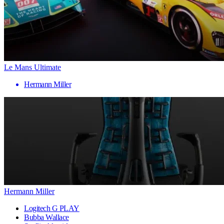
Le Mans Ultimate
Hermann Miller
Hermann Miller
Logitech G PLAY
Bubba Wallace