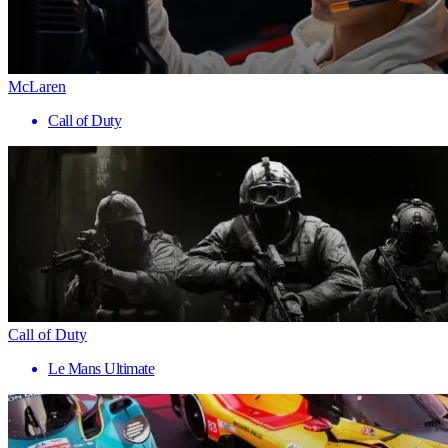
McLaren
Call of Duty
Call of Duty
Le Mans Ultimate