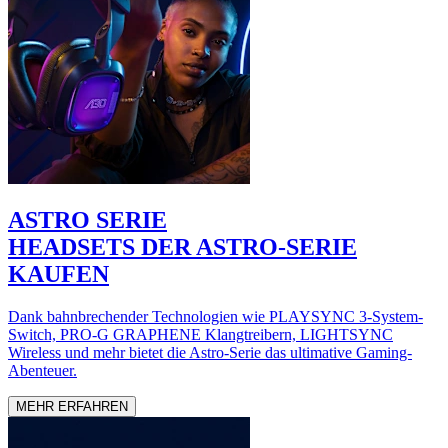
ASTRO SERIE
HEADSETS DER ASTRO-SERIE
KAUFEN
Dank bahnbrechender Technologien wie PLAYSYNC 3-System-
Switch, PRO-G GRAPHENE Klangtreibern, LIGHTSYNC
Wireless und mehr bietet die Astro-Serie das ultimative Gaming-
Abenteuer.
MEHR ERFAHREN