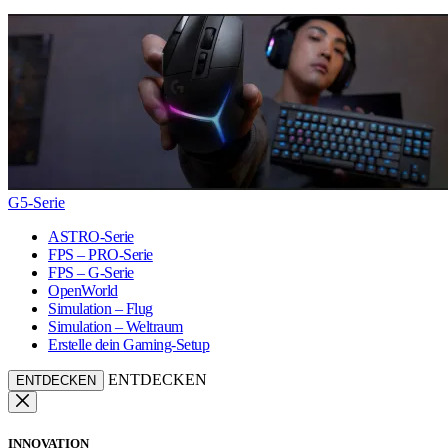
G5-Serie
ASTRO-Serie
FPS – PRO-Serie
FPS – G-Serie
OpenWorld
Simulation – Flug
Simulation – Weltraum
Erstelle dein Gaming-Setup
ENTDECKEN
ENTDECKEN
INNOVATION