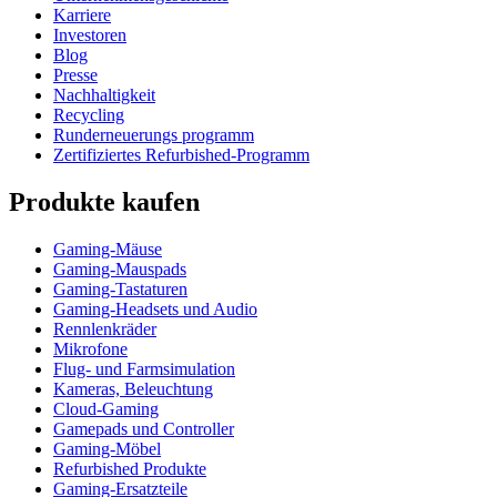
Karriere
Investoren
Blog
Presse
Nachhaltigkeit
Recycling
Runderneuerungs programm
Zertifiziertes Refurbished-Programm
Produkte kaufen
Gaming-Mäuse
Gaming-Mauspads
Gaming-Tastaturen
Gaming-Headsets und Audio
Rennlenkräder
Mikrofone
Flug- und Farmsimulation
Kameras, Beleuchtung
Cloud-Gaming
Gamepads und Controller
Gaming-Möbel
Refurbished Produkte
Gaming-Ersatzteile