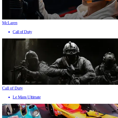
McLaren
Call of Duty
Call of Duty
Le Mans Ultimate