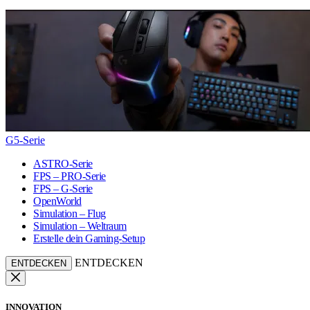
G5-Serie
ASTRO-Serie
FPS – PRO-Serie
FPS – G-Serie
OpenWorld
Simulation – Flug
Simulation – Weltraum
Erstelle dein Gaming-Setup
ENTDECKEN
ENTDECKEN
INNOVATION