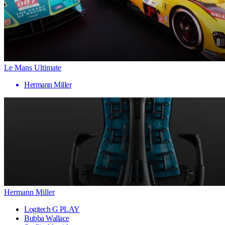
Le Mans Ultimate
Hermann Miller
Hermann Miller
Logitech G PLAY
Bubba Wallace