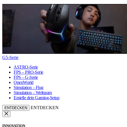
G5-Serie
ASTRO-Serie
FPS – PRO-Serie
FPS – G-Serie
OpenWorld
Simulation – Flug
Simulation – Weltraum
Erstelle dein Gaming-Setup
ENTDECKEN
ENTDECKEN
INNOVATION