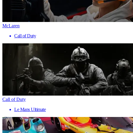
McLaren
Call of Duty
Call of Duty
Le Mans Ultimate