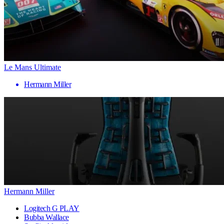
Le Mans Ultimate
Hermann Miller
Hermann Miller
Logitech G PLAY
Bubba Wallace